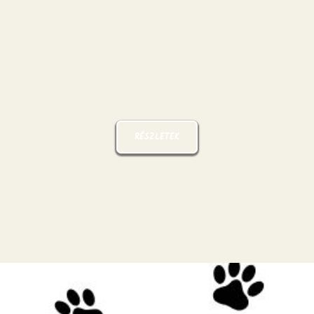
Zoo útlevél
RÉSZLETEK