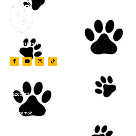
Marosvásárhelyi Állatkert
Menü
Kezdd itt!
Rólunk
Programok
Hírek
Kapcsolat