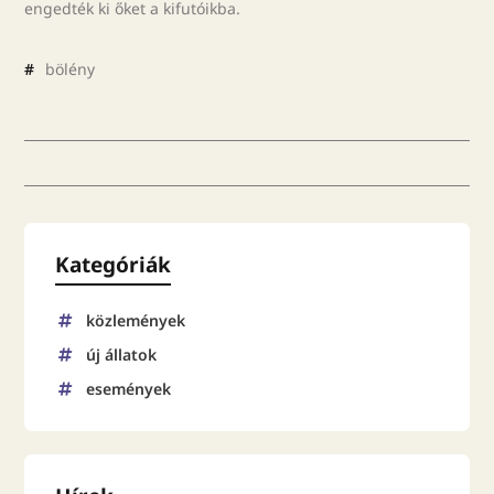
engedték ki őket a kifutóikba.
#
bölény
Kategóriák
közlemények
új állatok
események