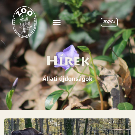
JEGYEK
Hírek
Állati újdonságok