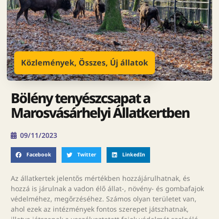
Közlemények
,
Összes
,
Új állatok
Bölény tenyészcsapat a
Marosvásárhelyi Állatkertben
09/11/2023
Facebook
Twitter
LinkedIn
Az állatkertek jelentős mértékben hozzájárulhatnak, és
hozzá is járulnak a vadon élő állat-, növény- és gombafajok
védelméhez, megőrzéséhez. Számos olyan területet van,
ahol ezek az intézmények fontos szerepet játszhatnak,