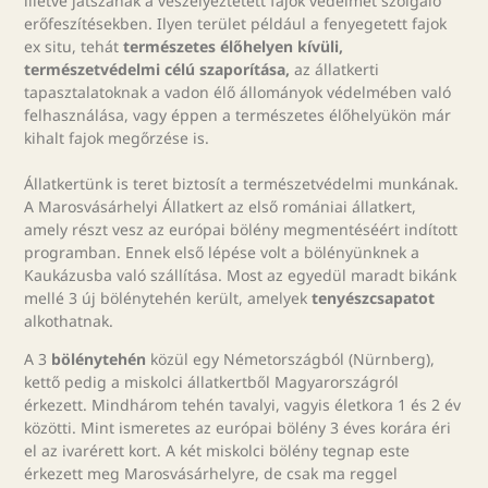
illetve játszanak a veszélyeztetett fajok védelmét szolgáló
erőfeszítésekben. Ilyen terület például a fenyegetett fajok
ex situ, tehát
természetes élőhelyen kívüli,
természetvédelmi célú szaporítása,
az állatkerti
tapasztalatoknak a vadon élő állományok védelmében való
felhasználása, vagy éppen a természetes élőhelyükön már
kihalt fajok megőrzése is.
Állatkertünk is teret biztosít a természetvédelmi munkának.
A Marosvásárhelyi Állatkert az első romániai állatkert,
amely részt vesz az európai bölény megmentéséért indított
programban. Ennek első lépése volt a bölényünknek a
Kaukázusba való szállítása. Most az egyedül maradt bikánk
mellé 3 új bölénytehén került, amelyek
tenyészcsapatot
alkothatnak.
A 3
bölénytehén
közül egy Németországból (Nürnberg),
kettő pedig a miskolci állatkertből Magyarországról
érkezett. Mindhárom tehén tavalyi, vagyis életkora 1 és 2 év
közötti. Mint ismeretes az európai bölény 3 éves korára éri
el az ivarérett kort. A két miskolci bölény tegnap este
érkezett meg Marosvásárhelyre, de csak ma reggel