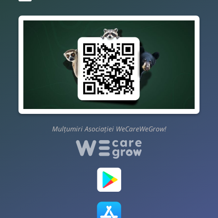
Mulțumiri Asociației WeCareWeGrow!