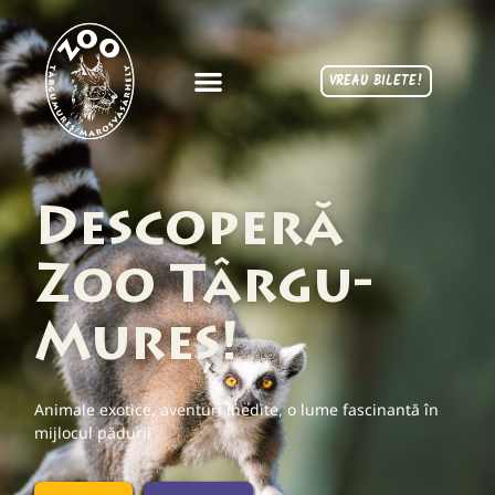
VREAU BILETE!
Descoperă
Zoo Târgu-
Mureș!
Animale exotice, aventuri inedite, o lume fascinantă în
mijlocul pădurii