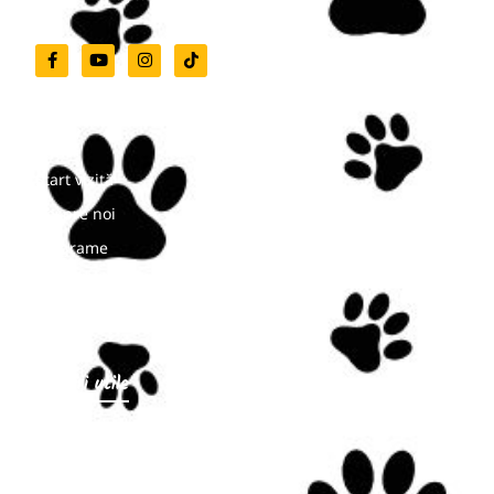
Meniu
Start vizită
Despre noi
Programe
Noutăți
Contact
Linkuri utile
Program de vizitare
Prețuri