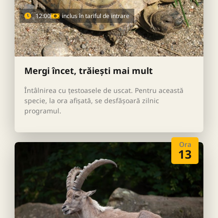
12:00
inclus în tariful de intrare
Mergi încet, trăiești mai mult
Întâlnirea cu țestoasele de uscat. Pentru această
specie, la ora afișată, se desfășoară zilnic
programul.
Ora
13