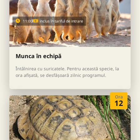
11:00
inclus în tariful de intrare
Munca în echipă
Întâlnirea cu suricatele. Pentru această specie, la
ora afișată, se desfășoară zilnic programul.
Ora
12