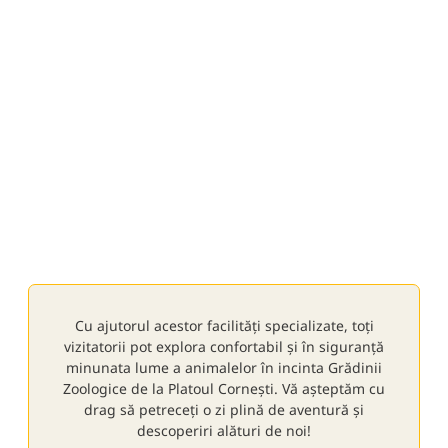
confortabil și prietenos tuturor vizitatorilo
aceea, am amenajat o cameră specială p
și bebeluși, unde alăptarea și îngrijirea ce
pot desfășura într-un spațiu discret și liniș
Această facilitate este o soluție ideală pen
familiile cu copii mici, permițându-le să 
vizita la grădina zoologică fără întreruper
grijă în același timp de nevoile celor mai m
membri ai familiei. Această inițiativă reflec
noastră pentru a oferi o experiență plăcută
vizitator.
Cu ajutorul acestor facilități specializate, toți
vizitatorii pot explora confortabil și în siguranță
minunata lume a animalelor în incinta Grădinii
Zoologice de la Platoul Cornești. Vă așteptăm cu
drag să petreceți o zi plină de aventură și
descoperiri alături de noi!