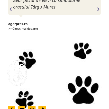
Bear pictat de elevi cu simbolurile
oraşului Târgu Mureş
agerpres.ro
rad
>> Citesc mai departe
>> C
Grădina Zoologică Târgu-Mureș