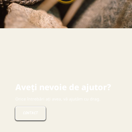
Aveți nevoie de ajutor?
Orice întrebări ați avea, vă ajutăm cu drag.
CONTACT