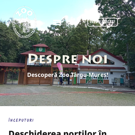
VREAU BILETE!
Despre noi
Descoperă Zoo Târgu-Mureș!
ÎNCEPUTURI
Deschiderea porților în