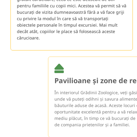
pentru familiile cu copii mici. Acestea vă permit să vă
bucurați de vizita dumneavoastră fără a vă face griji
cu privire la modul în care să vă transportați
obiectele personale în timpul excursiei. Mai mult
decât atât, copiilor le place să folosească aceste
cărucioare.
Pavilioane și zone de relaxare
În interiorul Grădinii Zoologice, veți găsi pavilioane
unde vă puteți odihni și savura alimentele și
băuturile aduse de acasă. Aceste locuri oferă o
oportunitate excelentă pentru a vă relaxa într-un
mediu plăcut, în timp ce vă bucurați de priveliște și
de compania prietenilor și a familiei.