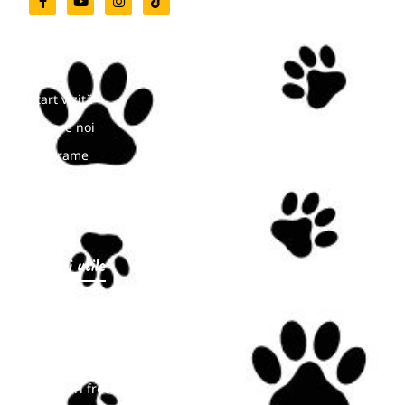
Meniu
Start vizită
Despre noi
Programe
Noutăți
Contact
Linkuri utile
Program de vizitare
Prețuri
Bilete online
Întrebări frecvente