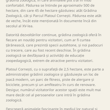
grădina zoologică, în care animalele pot trăi în mod
confortabil. Pădurea se întinde pe aproximativ 500 de
hectare, din care 45 de hectare găzduiesc atât Grădina
Zoologică, cât și Parcul Platoul Cornești. Pădurea este atât
de veche, încât este menționată în documente încă din
secolul al XV-lea.
Datorită dezvoltărilor continue, grădina zoologică oferă în
fiecare an noutăți pentru vizitatori, cum ar fi curtea
țărănească, care prezintă specii autohtone, și noi padocuri
cu trecere, care au fost recent deschise. În grădina
zoologică se desfășoară și activități de educație
zoopedagogică, extrem de atractive pentru vizitatori.
Platoul Cornești, cu o suprafață de 2,5 hectare, este parte a
administrației grădinii zoologice și găzduiește un loc de
joacă modern, un parc de fitness, piste de alergare și
biciclete, precum și un amfiteatru în curs de renovare.
Desigur, numărul vizitatorilor acestor spații este mult mai
mare decât cel al persoanelor care intră în grădina
zoologică.
Descoperă animalele fascinante în mediul lor natural și