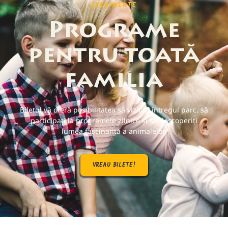
EVENIMENTE
Programe
pentru toată
familia
Biletul vă oferă posibilitatea să vizitați întregul parc, să
participați la programele zilnice și să descoperiți
lumea fascinantă a animalelor.
VREAU BILETE!