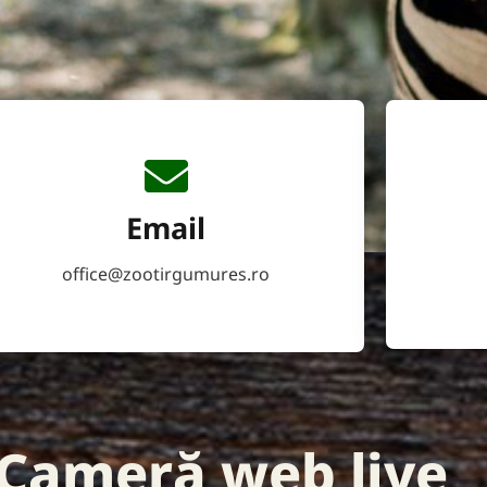
Email
office@zootirgumures.ro
Cameră web live