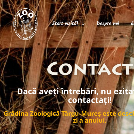
Start vizită!
Despre noi
G
Contact
Dacă aveți întrebări, nu ezita
contactați!
Grădina Zoologică Târgu-Mureș este desch
zi a anului.