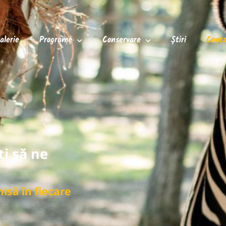
alerie
Programe
Conservare
Știri
Cont
ți să ne
isă în fiecare