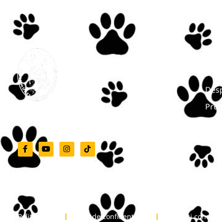
Men
Start
Desp
Pro
Grădina Zoologică Târgu-Mureș
Nout
Cont
Politica Cookie
Politica de confidențialitate
Termeni și condiții