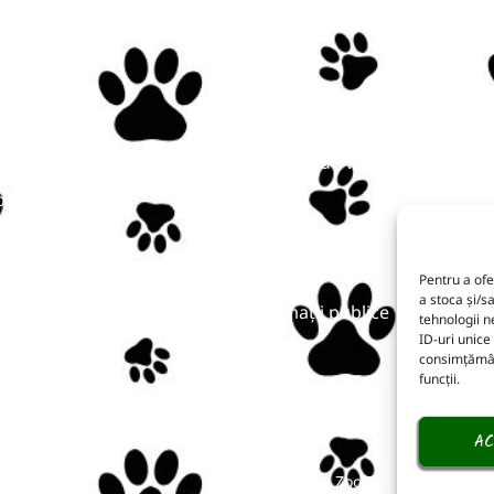
Linkuri utile
iu
Program de vizitare
 vizită
Prețuri
re noi
Bilete online
grame
Întrebări frecvente
ăți
Pentru a ofe
a stoca și/s
Informații publice
act
tehnologii 
ID-uri unice
consimțământ
funcții.
AC
Copyright © Zoo Târgu-Mureș