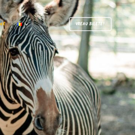
act
VREAU BILETE!