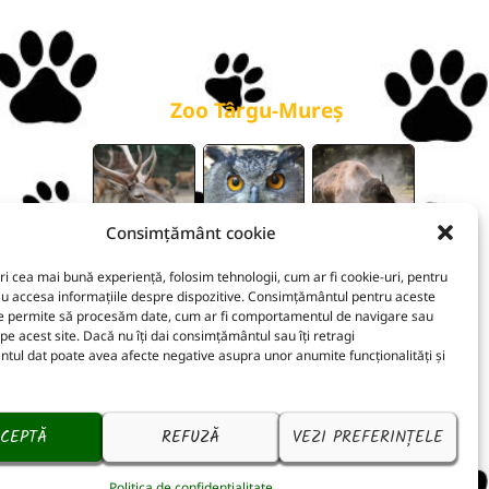
galerie
Zoo Târgu-Mureș
Consimțământ cookie
ri cea mai bună experiență, folosim tehnologii, cum ar fi cookie-uri, pentru
au accesa informațiile despre dispozitive. Consimțământul pentru aceste
ne permite să procesăm date, cum ar fi comportamentul de navigare sau
 pe acest site. Dacă nu îți dai consimțământul sau îți retragi
ul dat poate avea afecte negative asupra unor anumite funcționalități și
CEPTĂ
REFUZĂ
VEZI PREFERINȚELE
Politica de confidențialitate