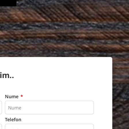
im..
Nume
Telefon