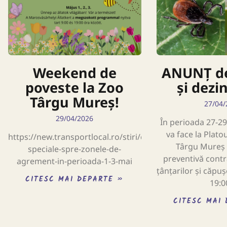
Weekend de
ANUNȚ de
poveste la Zoo
și dezi
Târgu Mureș!
27/04/
29/04/2026
În perioada 27-29 
va face la Plato
https://new.transportlocal.ro/stiri/curse-
Târgu Mureș 
speciale-spre-zonele-de-
preventivă contr
agrement-in-perioada-1-3-mai
țânțarilor și căpușe
CITESC MAI DEPARTE »
19:0
CITESC MAI