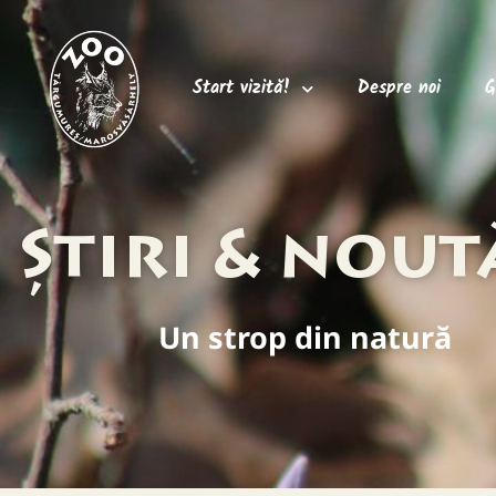
Start vizită!
Despre noi
G
Știri & nout
Un strop din natură