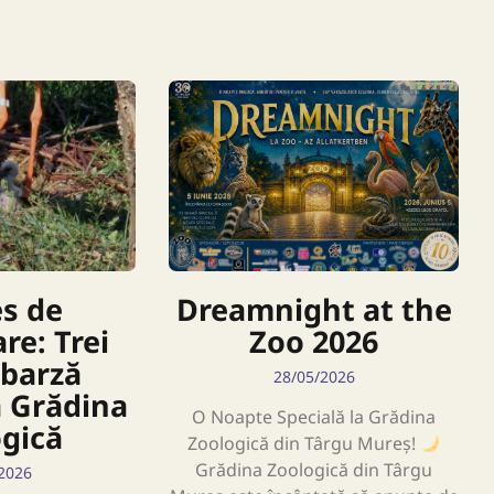
s de
Dreamnight at the
re: Trei
Zoo 2026
 barză
28/05/2026
a Grădina
O Noapte Specială la Grădina
gică
Zoologică din Târgu Mureș!
Grădina Zoologică din Târgu
2026