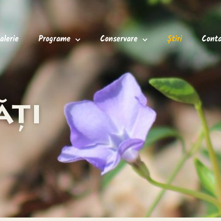
alerie
Programe
Conservare
Știri
Cont
ăți