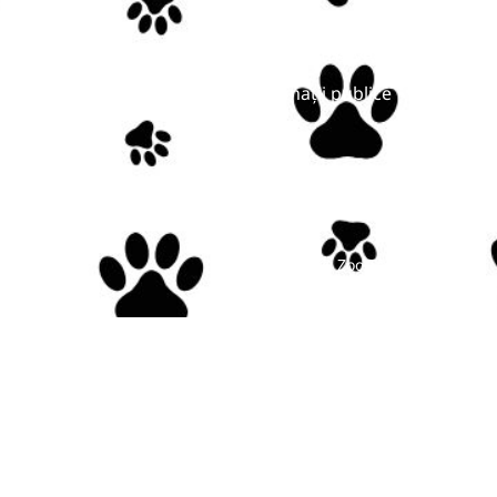
Bilete online
grame
Întrebări frecvente
ăți
Informații publice
act
Copyright © Zoo Târgu-Mureș