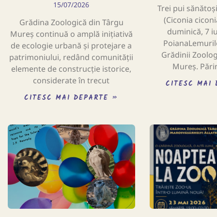
15/07/2026
Trei pui sănătoș
(Ciconia ciconi
Grădina Zoologică din Târgu
duminică, 7 iu
Mureș continuă o amplă inițiativă
PoianaLemurilo
de ecologie urbană și protejare a
Grădinii Zoolog
patrimoniului, redând comunității
Mureș. Părin
elemente de construcție istorice,
considerate în trecut
CITESC MAI
CITESC MAI DEPARTE »