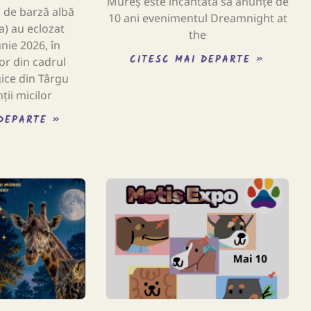
Mureș este încântată să anunțe de
i de barză albă
10 ani evenimentul Dreamnight at
a) au eclozat
the
nie 2026, în
CITESC MAI DEPARTE »
r din cadrul
ice din Târgu
ții micilor
 DEPARTE »