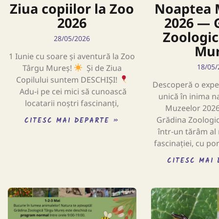
Ziua copiilor la Zoo
Noaptea 
2026
2026 — 
Zoologic
28/05/2026
Mu
1 Iunie cu soare și aventură la Zoo
18/05/
Târgu Mureș!
Și de Ziua
Copilului suntem DESCHIȘI!
Descoperă o expe
Adu-i pe cei mici să cunoască
unică în inima n
locatarii noștri fascinanți,
Muzeelor 202
Grădina Zoologi
CITESC MAI DEPARTE »
într-un tărâm al 
fascinației, cu po
CITESC MAI