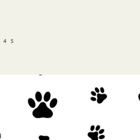
4
5
Linkuri utile
iu
Program de vizitare
 vizită
Prețuri
re noi