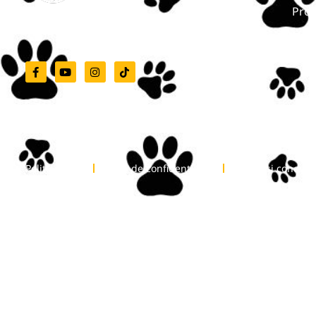
Pro
Grădina Zoologică Târgu-Mureș
Nout
Cont
Politica Cookie
Politica de confidențialitate
Termeni și condiții