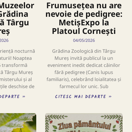
Muzeelor
Frumusețea nu are
Grădina
nevoie de pedigree:
ă Târgu
MetișExpo la
reș
Platoul Cornești
2026
04/05/2026
riență nocturnă
Grădina Zoologică din Târgu
aturii! Noaptea
Mureș invită publicul la un
6 transformă
eveniment inedit dedicat câinilor
că Târgu Mureș
fără pedigree (Canis lupus
misterului și al
familiaris), celebrând loialitatea și
rțile deschise de
farmecul lor unic. Sub
 DEPARTE »
CITESC MAI DEPARTE »