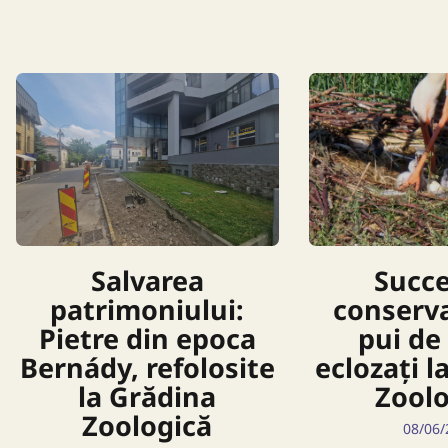
Salvarea
Succe
patrimoniului:
conserva
Pietre din epoca
pui de
Bernády, refolosite
eclozați l
la Grădina
Zoolo
Zoologică
08/06/