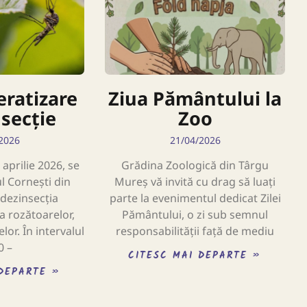
ratizare
Ziua Pământului la
nsecție
Zoo
2026
21/04/2026
aprilie 2026, se
Grădina Zoologică din Târgu
ul Cornești din
Mureș vă invită cu drag să luați
dezinsecția
parte la evenimentul dedicat Zilei
a rozătoarelor,
Pământului, o zi sub semnul
lor. În intervalul
responsabilității față de mediu
0 –
CITESC MAI DEPARTE »
 DEPARTE »