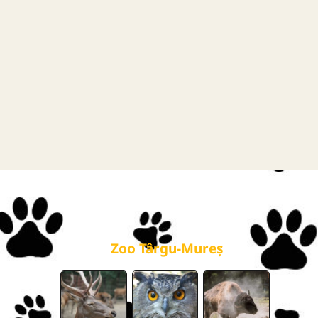
galerie
Zoo Târgu-Mureș