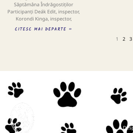
Săptămâna Îndrăgostiților
Participanți Deák Edit, inspector,
Korondi Kinga, inspector,
CITESC MAI DEPARTE »
1
2
3
Men
Start
Desp