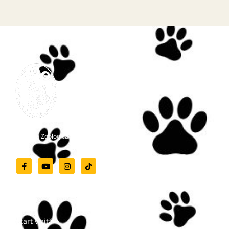
Grădina Zoologică Târgu-Mureș
Meniu
Start vizită