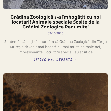
Grădina Zoologică s-a îmbogățit cu noi
locatari! Animale speciale Sosite de la
Grădini Zoologice Renumite!
02/10/2025
Suntem încântați să anunțăm că Grădina Zoologică din Târgu
Mureș a devenit mai bogată cu mai multe animale noi,
impresionante! Locuitorii speciali au sosit de
CITESC MAI DEPARTE »