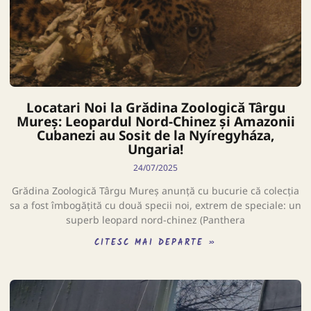
Locatari Noi la Grădina Zoologică Târgu
Mureș: Leopardul Nord-Chinez și Amazonii
Cubanezi au Sosit de la Nyíregyháza,
Ungaria!
24/07/2025
Grădina Zoologică Târgu Mureș anunță cu bucurie că colecția
sa a fost îmbogățită cu două specii noi, extrem de speciale: un
superb leopard nord-chinez (Panthera
CITESC MAI DEPARTE »