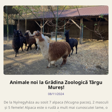
Animale noi la Grădina Zoologică Târgu
Mureș!
08/11/2024
De la Nyíregyháza au sosit 7 alpaca (Vicugna pacos), 2 masculi
și 5 femele! Alpaca este o rudă a mult mai cunoscutei lame, o