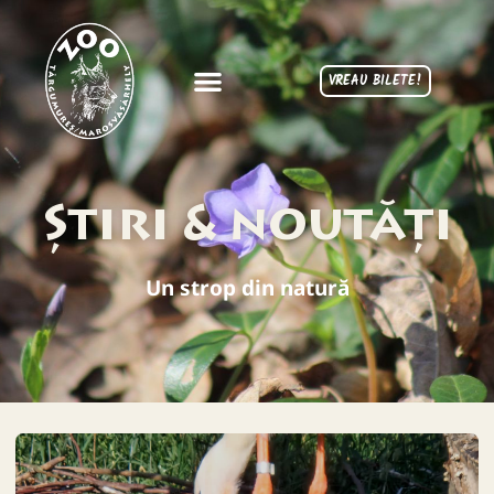
VREAU BILETE!
Știri & noutăți
Un strop din natură