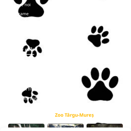
Despre noi
Programe
Noutăți
Contact
Linkuri utile
Program de vizitare
Prețuri
Bilete online
Întrebări frecvente
Informații publice
galerie
Zoo Târgu-Mureș