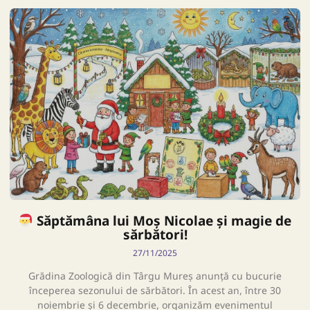
Săptămâna lui Moș Nicolae și magie de
sărbători!
27/11/2025
Grădina Zoologică din Târgu Mureș anunță cu bucurie
începerea sezonului de sărbători. În acest an, între 30
noiembrie și 6 decembrie, organizăm evenimentul