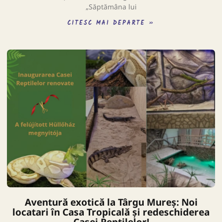
„Săptămâna lui
CITESC MAI DEPARTE »
Aventură exotică la Târgu Mureș: Noi
locatari în Casa Tropicală și redeschiderea
Casei Reptilelor!