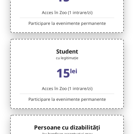
Acces în Zoo (1 intrare/zi)
Participare la evenimente permanente
Student
cu legitimație
15
lei
Acces în Zoo (1 intrare/zi)
Participare la evenimente permanente
Persoane cu dizabilități
/cu handicap accentuat și grav