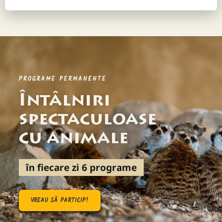
PROGRAME PERMANENTE
Întâlniri
spectaculoase
cu animale
în fiecare zi 6 programe
VREAU SĂ PARTICIP!