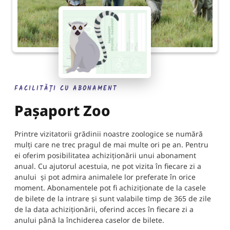
FACILITĂȚI CU ABONAMENT
Pașaport Zoo
Printre vizitatorii grădinii noastre zoologice se numără
mulți care ne trec pragul de mai multe ori pe an. Pentru
ei oferim posibilitatea achiziționării unui abonament
anual. Cu ajutorul acestuia, ne pot vizita în fiecare zi a
anului și pot admira animalele lor preferate în orice
moment. Abonamentele pot fi achiziționate de la casele
de bilete de la intrare și sunt valabile timp de 365 de zile
de la data achiziționării, oferind acces în fiecare zi a
anului până la închiderea caselor de bilete.