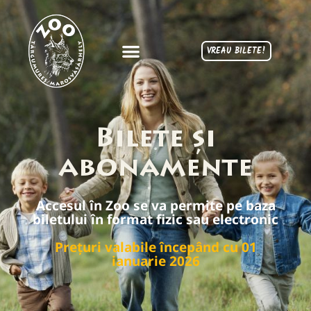
VREAU BILETE!
Bilete și
abonamente
Accesul în Zoo se va permite pe baza
biletului în format fizic sau electronic
Prețuri valabile începând cu 01
ianuarie 2026