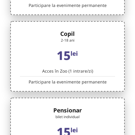
Participare la evenimente permanente
Copil
2-18 ani
15
lei
Acces în Zoo (1 intrare/zi)
Participare la evenimente permanente
Pensionar
bilet individual
15
lei