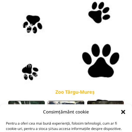
Contact
Linkuri utile
Program de vizitare
Prețuri
Bilete online
Întrebări frecvente
Informații publice
galerie
Zoo Târgu-Mureș
Consimțământ cookie
Pentru a oferi cea mai bună experiență, folosim tehnologii, cum ar fi
cookie-uri, pentru a stoca și/sau accesa informațiile despre dispozitive.