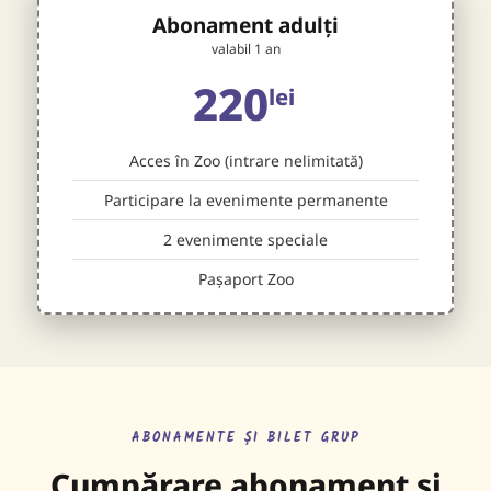
Abonament adulți
valabil 1 an
220
lei
Acces în Zoo (intrare nelimitată)
Participare la evenimente permanente
2 evenimente speciale
Pașaport Zoo
ABONAMENTE ȘI BILET GRUP
Cumpărare abonament și