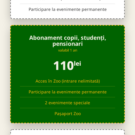
Participare la evenimente permanente
Abonament copii, studenți,
pensionari
valabil 1 an
110
lei
Acces în Zoo (intrare nelimitată)
Participare la evenimente permanente
2 evenimente speciale
Pașaport Zoo