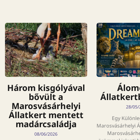
Három kisgólyával
Álomé
bővült a
Állatkert
Marosvásárhelyi
28/05/
Állatkert mentett
Egy Különle
madárcsaládja
Marosvásárhelyi Á
Marosvásárhel
08/06/2026