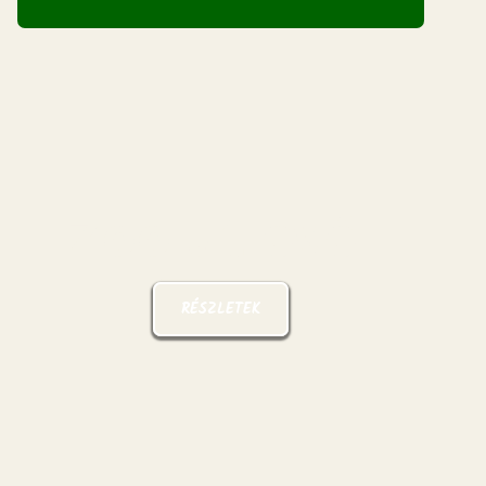
Zoo útlevél
RÉSZLETEK