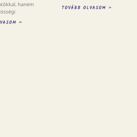
tókkal, hanem
TOVÁBB OLVASOM »
zösségi
LVASOM »