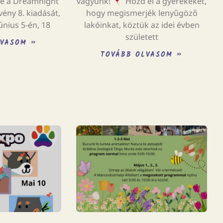
be a Dreamnight
vagyunk!
Hozd el a gyerekeket,
ény 8. kiadását,
hogy megismerjék lenyűgöző
únius 5-én, 18
lakóinkat, köztük az idei évben
született
LVASOM »
TOVÁBB OLVASOM »