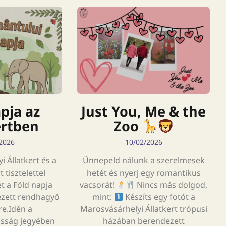
pja az
Just You, Me & the
ertben
Zoo
2026
10/02/2026
 Állatkert és a
Ünnepeld nálunk a szerelmesek
 tisztelettel
hetét és nyerj egy romantikus
t a Föld napja
vacsorát!
Nincs más dolgod,
ezett rendhagyó
mint:
Készíts egy fotót a
e.Idén a
Marosvásárhelyi Állatkert trópusi
osság jegyében
házában berendezett