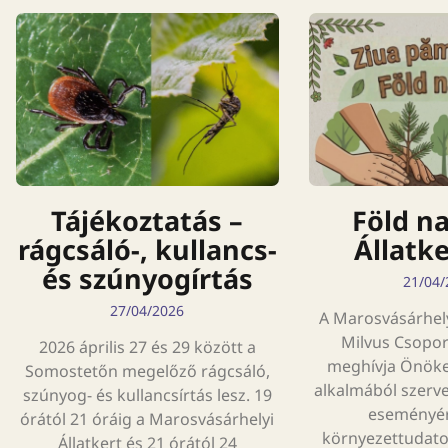
Tájékoztatás –
Föld na
rágcsáló-, kullancs-
Állatk
és szúnyogírtás
21/04/
27/04/2026
A Marosvásárhelyi
Milvus Csoport
2026 április 27 és 29 között a
meghívja Önöke
Somostetőn megelőző rágcsáló,
alkalmából szerv
szúnyog- és kullancsírtás lesz. 19
eseményér
órától 21 óráig a Marosvásárhelyi
környezettudat
Állatkert és 21 órától 24