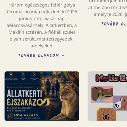
örömmel jelenti 
Három egészséges fehér gólya
at the Zoo rendezv
(Ciconia ciconia) fióka kelt ki 2026.
amelyre 2026. j
június 7-én, vasárnap
TOVÁBB O
aMarosvásárhelyi Állatkertben, a
Makik tisztásán. A fiókák szülei
olyan sérült, mentettegyedek,
amelyeket
TOVÁBB OLVASOM »