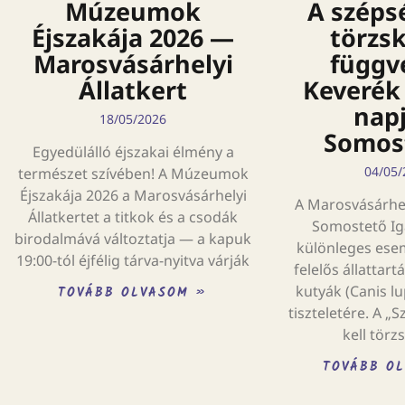
Múzeumok
A széps
Éjszakája 2026 —
törzs
Marosvásárhelyi
függv
Állatkert
Keverék
napj
18/05/2026
Somos
Egyedülálló éjszakai élmény a
04/05/
természet szívében! A Múzeumok
Éjszakája 2026 a Marosvásárhelyi
A Marosvásárhely
Állatkertet a titkok és a csodák
Somostető I
birodalmává változtatja — a kapuk
különleges esem
19:00-tól éjfélig tárva-nyitva várják
felelős állattart
kutyák (Canis lu
TOVÁBB OLVASOM »
tiszteletére. A 
kell törz
TOVÁBB O