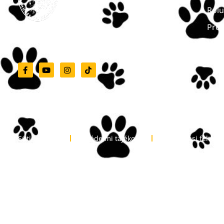
Ról
Pro
Marosvásárhelyi Állatkert
Híre
Kapc
Süti-tájékoztató
Adatvédelmi tájékoztató
Felhasználási feltétel