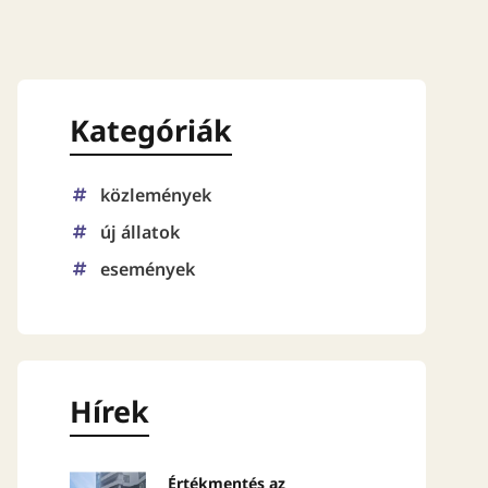
Kategóriák
közlemények
új állatok
események
Hírek
Értékmentés az