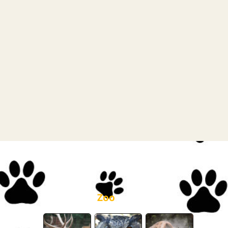
képgaléria
Zoo