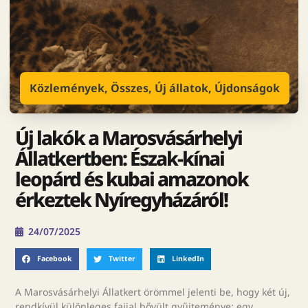
Közlemények
,
Összes
,
Új állatok
,
Újdonságok
Új lakók a Marosvásárhelyi
Állatkertben: Észak-kínai
leopárd és kubai amazonok
érkeztek Nyíregyházáról!
24/07/2025
Facebook
Twitter
LinkedIn
A Marosvásárhelyi Állatkert örömmel jelenti be, hogy két új,
rendkívül különleges fajjal bővült gyűjteménye: egy