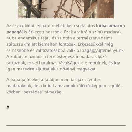
Az észak-kínai leopárd mellett két csodálatos
kubai amazon
papagáj
is érkezett hozzánk. Ezek a vibráló színű madarak
Kuba endemikus fajai, és szintén a természetvédelmi
státuszuk miatt kiemelten fontosak. Érkezésükkel még
színesebbé és változatosabbá válik papagájgyűjteményünk.
A kubai amazonok a termésterjesztő madarak közé
tartoznak, mivel hatalmas távolságokra elrepülnek, és így
igen messzire eljuttatják a növényi magvakat.
A papagájféléket általában nem tartják csendes
madaraknak, de a kubai amazonok különösképpen repülés
közben “beszédes” társaság.
#