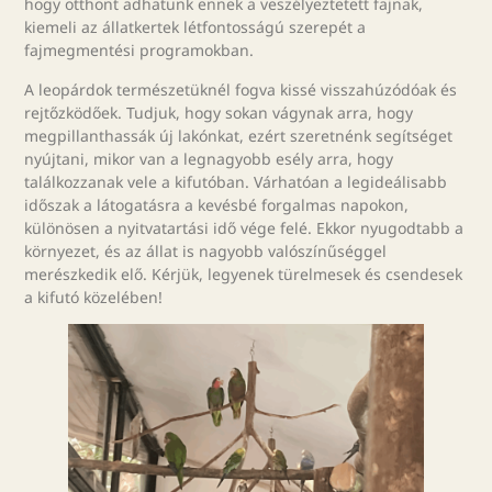
hogy otthont adhatunk ennek a veszélyeztetett fajnak,
kiemeli az állatkertek létfontosságú szerepét a
fajmegmentési programokban.
A leopárdok természetüknél fogva kissé visszahúzódóak és
rejtőzködőek. Tudjuk, hogy sokan vágynak arra, hogy
megpillanthassák új lakónkat, ezért szeretnénk segítséget
nyújtani, mikor van a legnagyobb esély arra, hogy
találkozzanak vele a kifutóban. Várhatóan a legideálisabb
időszak a látogatásra a kevésbé forgalmas napokon,
különösen a nyitvatartási idő vége felé. Ekkor nyugodtabb a
környezet, és az állat is nagyobb valószínűséggel
merészkedik elő. Kérjük, legyenek türelmesek és csendesek
a kifutó közelében!