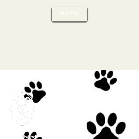
RÉSZLETEK
Marosvásárhelyi Állatkert