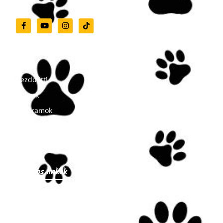
Menü
Kezdd itt!
Rólunk
Programok
Hírek
Kapcsolat
Hasznos linkek
Nyitvatartás
Árak