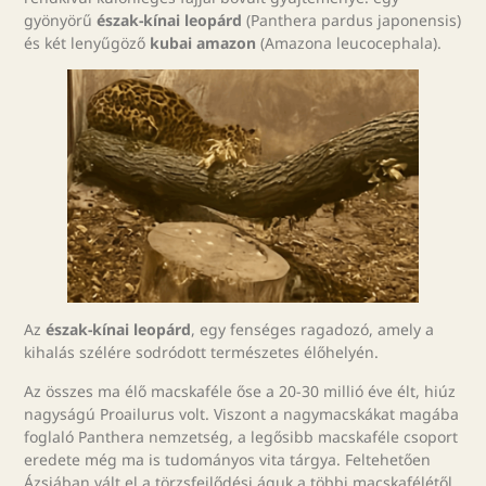
gyönyörű
észak-kínai leopárd
(Panthera pardus japonensis)
és két lenyűgöző
kubai amazon
(Amazona leucocephala).
Az
észak-kínai leopárd
, egy fenséges ragadozó, amely a
kihalás szélére sodródott természetes élőhelyén.
Az összes ma élő macskaféle őse a 20-30 millió éve élt, hiúz
nagyságú Proailurus volt. Viszont a nagymacskákat magába
foglaló Panthera nemzetség, a legősibb macskaféle csoport
eredete még ma is tudományos vita tárgya. Feltehetően
Ázsiában vált el a törzsfejlődési águk a többi macskafélétől,