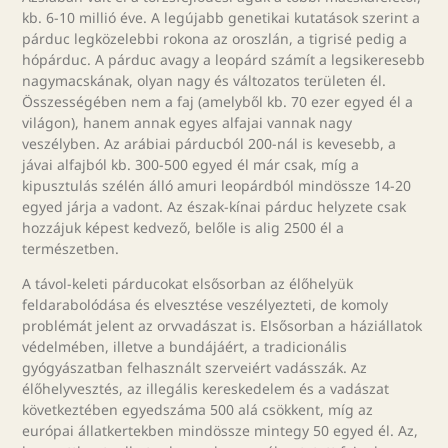
kb. 6-10 millió éve. A legújabb genetikai kutatások szerint a
párduc legközelebbi rokona az oroszlán, a tigrisé pedig a
hópárduc. A párduc avagy a leopárd számít a legsikeresebb
nagymacskának, olyan nagy és változatos területen él.
Összességében nem a faj (amelyből kb. 70 ezer egyed él a
világon), hanem annak egyes alfajai vannak nagy
veszélyben. Az arábiai párducból 200-nál is kevesebb, a
jávai alfajból kb. 300-500 egyed él már csak, míg a
kipusztulás szélén álló amuri leopárdból mindössze 14-20
egyed járja a vadont. Az észak-kínai párduc helyzete csak
hozzájuk képest kedvező, belőle is alig 2500 él a
természetben.
A távol-keleti párducokat elsősorban az élőhelyük
feldarabolódása és elvesztése veszélyezteti, de komoly
problémát jelent az orvvadászat is. Elsősorban a háziállatok
védelmében, illetve a bundájáért, a tradicionális
gyógyászatban felhasznált szerveiért vadásszák. Az
élőhelyvesztés, az illegális kereskedelem és a vadászat
következtében egyedszáma 500 alá csökkent, míg az
európai állatkertekben mindössze mintegy 50 egyed él. Az,