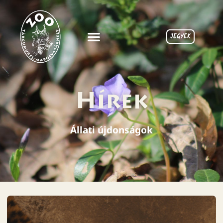
JEGYEK
Hírek
Állati újdonságok