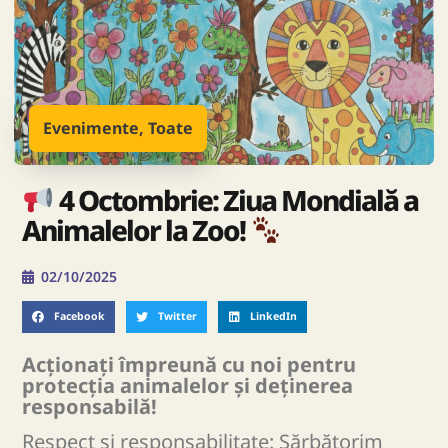
Evenimente
,
Toate
4 Octombrie: Ziua Mondială a
Animalelor la Zoo!
02/10/2025
Facebook
Twitter
LinkedIn
Acționați împreună cu noi pentru
protecția animalelor și deținerea
responsabilă!
Respect și responsabilitate: Sărbătorim