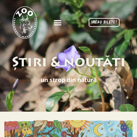
VREAU BILETE!
Știri & noutăți
un strop din natură