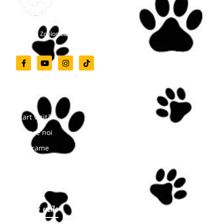
Grădina Zoologică Târgu-Mureș
Meniu
Start vizită
Despre noi
Programe
Noutăți
Contact
Linkuri utile