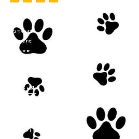
Meniu
Start vizită
Despre noi
Programe
Noutăți
Contact
Linkuri utile
Program de vizitare
Prețuri
Bilete online
Întrebări frecvente